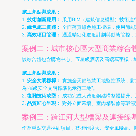
施工亮點與成果：
1.
技術創新應用：
采用BIM（建筑信息模型）技術
2.
綠色施工實踐：
全面落實綠色施工標準，使用節能
3.
高效項目管理：
通過精細化進度計劃與動態管控，
案例二：城市核心區大型商業綜合
該綜合體包含購物中心、五星級酒店及高端寫字樓，
施工亮點與成果：
1.
安全文明標桿：
實施全天候智慧工地監控系統，對
為“省級安全文明標準化示范工地”。
2.
復雜技術攻堅：
成功完成大跨度鋼結構整體提升、
3.
品質匠心呈現：
對外立面幕墻、室內精裝修等環節
案例三：跨江河大型橋梁及連接線
作為重點交通樞紐項目，技術難度大、安全風險高、