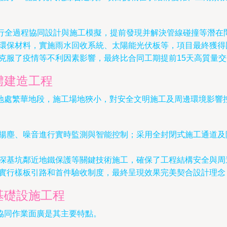
進行全過程協同設計與施工模擬，提前發現并解決管線碰撞等潛在
環保材料，實施雨水回收系統、太陽能光伏板等，項目最終獲得
克服了疫情等不利因素影響，最終比合同工期提前15天高質量
體建造工程
地處繁華地段，施工場地狹小，對安全文明施工及周邊環境影響
揚塵、噪音進行實時監測與智能控制；采用全封閉式施工通道及
深基坑鄰近地鐵保護等關鍵技術施工，確保了工程結構安全與周
實行樣板引路和首件驗收制度，最終呈現效果完美契合設計理念
基礎設施工程
協同作業面廣是其主要特點。