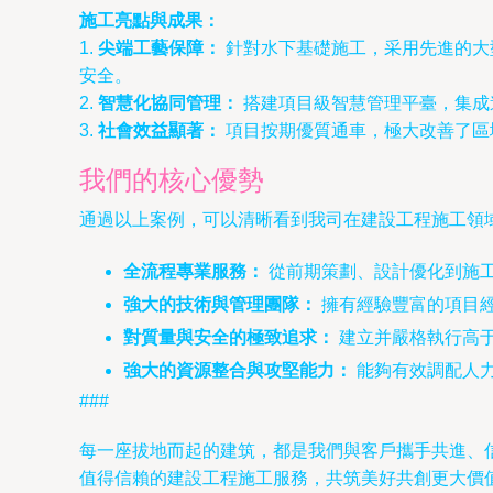
施工亮點與成果：
1.
尖端工藝保障：
針對水下基礎施工，采用先進的大
安全。
2.
智慧化協同管理：
搭建項目級智慧管理平臺，集成
3.
社會效益顯著：
項目按期優質通車，極大改善了區
我們的核心優勢
通過以上案例，可以清晰看到我司在建設工程施工領
全流程專業服務：
從前期策劃、設計優化到施
強大的技術與管理團隊：
擁有經驗豐富的項目
對質量與安全的極致追求：
建立并嚴格執行高
強大的資源整合與攻堅能力：
能夠有效調配人
###
每一座拔地而起的建筑，都是我們與客戶攜手共進、
值得信賴的建設工程施工服務，共筑美好共創更大價