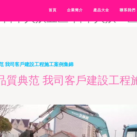
日本人爽p大片免-日本人妖t
首頁
企業簡介
產品大全
聯系我們
-日本人妖五区-日本人妖一
范 我司客戶建設工程施工案例集錦
品質典范 我司客戶建設工程