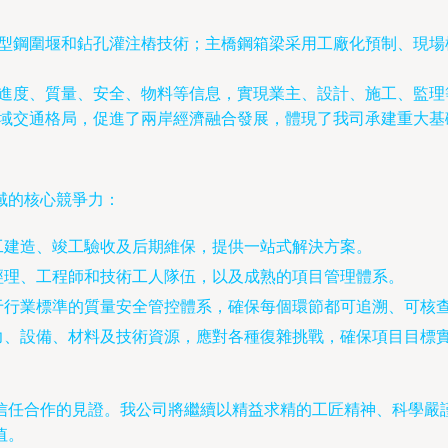
型鋼圍堰和鉆孔灌注樁技術；主橋鋼箱梁采用工廠化預制、現場
進度、質量、安全、物料等信息，實現業主、設計、施工、監理
域交通格局，促進了兩岸經濟融合發展，體現了我司承建重大基
域的核心競爭力：
工建造、竣工驗收及后期維保，提供一站式解決方案。
經理、工程師和技術工人隊伍，以及成熟的項目管理體系。
于行業標準的質量安全管控體系，確保每個環節都可追溯、可核
力、設備、材料及技術資源，應對各種復雜挑戰，確保項目目標
信任合作的見證。我公司將繼續以精益求精的工匠精神、科學嚴
值。