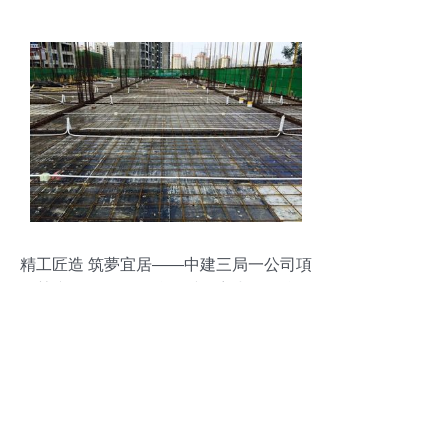
精工匠造 筑夢宜居——中建三局一公司項
目榮膺2019詹天佑獎優秀住宅小區金獎紀
實