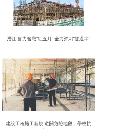
潛江 奮力奮戰“紅五月” 全力沖刺“雙過半”
建設工程施工新規 避開危險地段，學校抗
震標準高于一般建筑