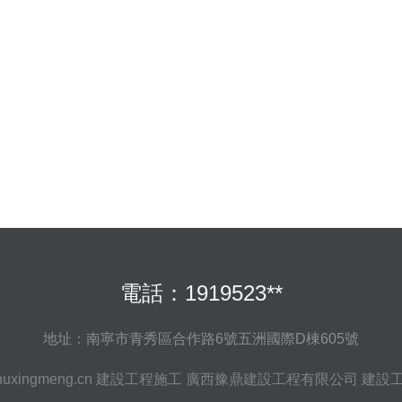
電話：1919523**
地址：南寧市青秀區合作路6號五洲國際D棟605號
uxingmeng.cn
建設工程施工
廣西豫鼎建設工程有限公司
建設